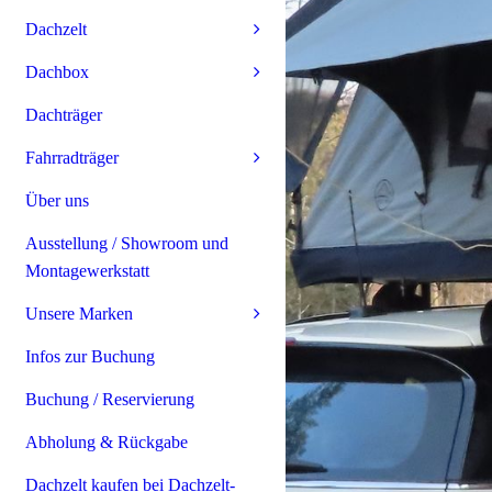
Dachzelt
Dachbox
Dachträger
Fahrradträger
Über uns
Ausstellung / Showroom und
Montagewerkstatt
Unsere Marken
Infos zur Buchung
Buchung / Reservierung
Abholung & Rückgabe
Dachzelt kaufen bei Dachzelt-